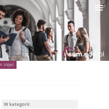
n zajęć
W kategorii: