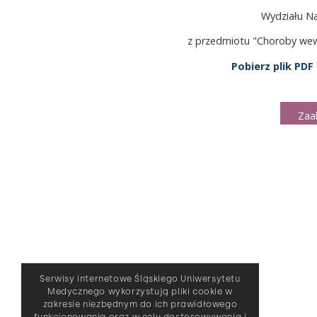
Wydziału N
z przedmiotu "Choroby we
Pobierz plik PDF
Zaa
Serwisy internetowe Śląskiego Uniwersytetu
Medycznego wykorzystują pliki cookie w
zakresie niezbędnym do ich prawidłowego