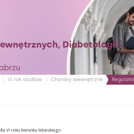
ewnętrznych, Diabetologii i
abrzu
VI rok studiów
Choroby wewnętrzne
Regulami
la VI roku kierunku lekarskiego